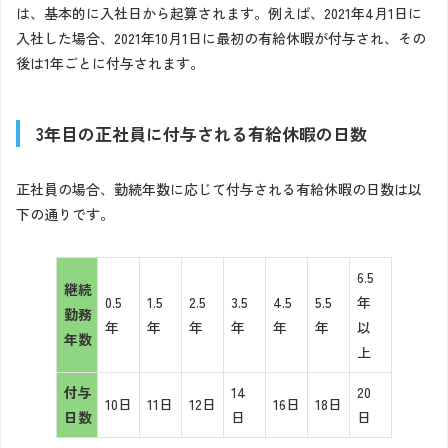
は、基本的に入社日から起算されます。例えば、2021年4月1日に
入社した場合、2021年10月1日に最初の有給休暇が付与され、その
後は1年ごとに付与されます。
3年目の正社員に付与される有給休暇の日数
正社員の場合、勤続年数に応じて付与される有給休暇の日数は以
下の通りです。
6.5
継続
0.5
1.5
2.5
3.5
4.5
5.5
年
勤務
年
年
年
年
年
年
以
年数
上
付与
14
20
10日
11日
12日
16日
18日
日数
日
日