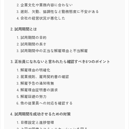
企業文化や業務内容に合わない
遅刻、欠勤、協調性など勤務態度に不安がある
会社の経営状況が悪化した
試用期間とは
試用期間の目的
試用期間の長さ
試用期間中の正当な解雇理由と不当解雇
正社員になれないと言われたら確認すべき6つのポイント
解雇理由の明確化
就業規則、雇用契約書の確認
解雇予告の通知有無
解雇理由証明書の請求
解雇回避の努力
他の従業員への対応を確認する
試用期間を成功させるための対策
目標設定と進捗管理
上司や同僚とコミュニケーションを図る