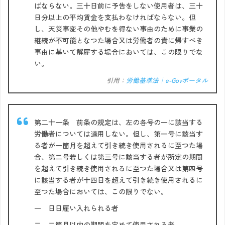
ばならない。三十日前に予告をしない使用者は、三十
日分以上の平均賃金を支払わなければならない。但
し、天災事変その他やむを得ない事由のために事業の
継続が不可能となつた場合又は労働者の責に帰すべき
事由に基いて解雇する場合においては、この限りでな
い。
引用：
労働基準法｜e-Govポータル
第二十一条 前条の規定は、左の各号の一に該当する
労働者については適用しない。但し、第一号に該当す
る者が一箇月を超えて引き続き使用されるに至つた場
合、第二号若しくは第三号に該当する者が所定の期間
を超えて引き続き使用されるに至つた場合又は第四号
に該当する者が十四日を超えて引き続き使用されるに
至つた場合においては、この限りでない。
一 日日雇い入れられる者
二 二箇月以内の期間を定めて使用される者