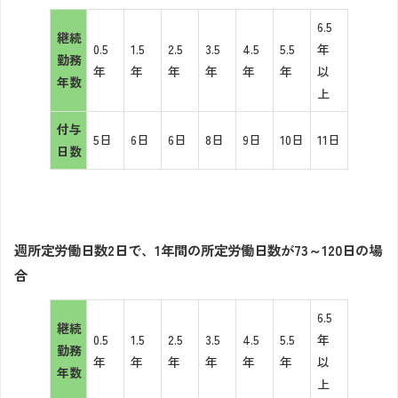
6.5
継続
0.5
1.5
2.5
3.5
4.5
5.5
年
勤務
年
年
年
年
年
年
以
年数
上
付与
5日
6日
6日
8日
9日
10日
11日
日数
週所定労働日数2日で、1年間の所定労働日数が73～120日の場
合
6.5
継続
0.5
1.5
2.5
3.5
4.5
5.5
年
勤務
年
年
年
年
年
年
以
年数
上