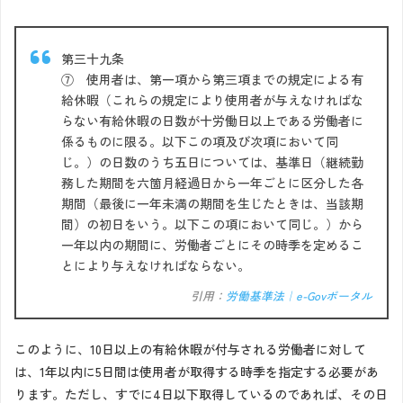
第三十九条
⑦ 使用者は、第一項から第三項までの規定による有
給休暇（これらの規定により使用者が与えなければな
らない有給休暇の日数が十労働日以上である労働者に
係るものに限る。以下この項及び次項において同
じ。）の日数のうち五日については、基準日（継続勤
務した期間を六箇月経過日から一年ごとに区分した各
期間（最後に一年未満の期間を生じたときは、当該期
間）の初日をいう。以下この項において同じ。）から
一年以内の期間に、労働者ごとにその時季を定めるこ
とにより与えなければならない。
引用：
労働基準法｜e-Govポータル
このように、10日以上の有給休暇が付与される労働者に対して
は、1年以内に5日間は使用者が取得する時季を指定する必要があ
ります。ただし、すでに4日以下取得しているのであれば、その日