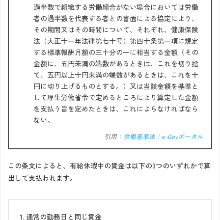
過半数で組織する労働組合がない場合においては労働
者の過半数を代表する者との書面による協定により、
その期間又はその時間について、それぞれ、健康保険
法（大正十一年法律第七十号）第四十条第一項に規定
する標準報酬月額の三十分の一に相当する金額（その
金額に、五円未満の端数があるときは、これを切り捨
て、五円以上十円未満の端数があるときは、これを十
円に切り上げるものとする。）又は当該金額を基準と
して厚生労働省令で定めるところにより算定した金額
を支払う旨を定めたときは、これによらなければなら
ない。
引用：
労働基準法｜e-Govポータル
この条文によると、有給休暇中の賃金は以下の3つのいずれかで算
出して支払われます。
通常の勤務日と同じ賃金