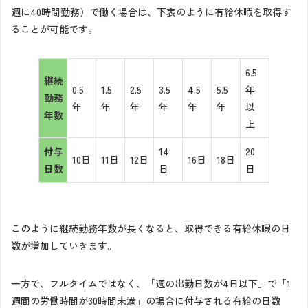
週に40時間勤務）で働く場合は、下表のように有給休暇を取得す
ることが可能です。
6.5
継続
0.5
1.5
2.5
3.5
4.5
5.5
年
勤務
年
年
年
年
年
年
以
年数
上
付与
14
20
10日
11日
12日
16日
18日
日数
日
日
このように継続勤務年数が長くなると、取得できる有給休暇の日
数が増加していきます。
一方で、フルタイムではなく、「週の出勤日数が4日以下」で「1
週間の労働時間が30時間未満」の場合に付与される有給の日数