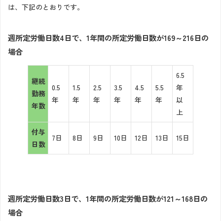
は、下記のとおりです。
週所定労働日数4日で、1年間の所定労働日数が169～216日の
場合
6.5
継続
0.5
1.5
2.5
3.5
4.5
5.5
年
勤務
年
年
年
年
年
年
以
年数
上
付与
7日
8日
9日
10日
12日
13日
15日
日数
週所定労働日数3日で、1年間の所定労働日数が121～168日の
場合