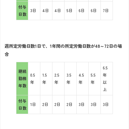
付与
3日
4日
4日
5日
6日
6日
7日
日数
週所定労働日数1日で、1年間の所定労働日数が48～72日の場
合
6.5
継続
0.5
1.5
2.5
3.5
4.5
5.5
年
勤務
年
年
年
年
年
年
以
年数
上
付与
1日
2日
2日
2日
3日
3日
3日
日数