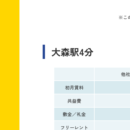
※こ
大森駅4分
他
初月賃料
共益費
敷金／礼金
フリーレント