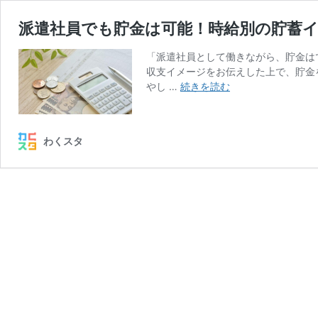
派遣社員でも貯金は可能！時給別の貯蓄
「派遣社員として働きながら、貯金は
収支イメージをお伝えした上で、貯金
派
やし …
続きを読む
遣
社
員
わくスタ
で
も
貯
金
は
可
能！
時
給
別
の
貯