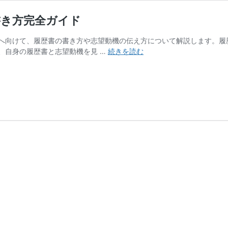
書き方完全ガイド
へ向けて、履歴書の書き方や志望動機の伝え方について解説します。履
【正
、自身の履歴書と志望動機を見 …
続きを読む
社
員
登
用
を
希
望
す
る
方
へ】
履
歴
書
の
書