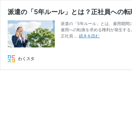
派遣の「5年ルール」とは？正社員への転
派遣の「5年ルール」とは、雇用期間
雇用への転換を求める権利が発生する
派
正社員 …
続きを読む
遣
の
「5
わくスタ
年
ル
ー
ル」
と
は？
正
社
員
へ
の
転